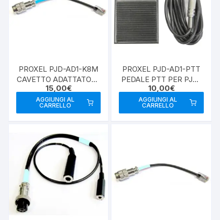
PROXEL PJD-AD1-K8M
PROXEL PJD-AD1-PTT
CAVETTO ADATTATORE
PEDALE PTT PER PJD-
15,00
€
10,00
€
PER RJ-45
HR-PRO E PJD-AD1
AGGIUNGI AL
AGGIUNGI AL
CARRELLO
CARRELLO