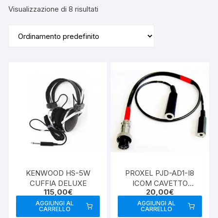
Visualizzazione di 8 risultati
KENWOOD HS-5W
PROXEL PJD-AD1-I8
CUFFIA DELUXE
ICOM CAVETTO
115,00
€
20,00
€
ADATTATORE PER PJD-
HL-PRO
AGGIUNGI AL
AGGIUNGI AL
CARRELLO
CARRELLO