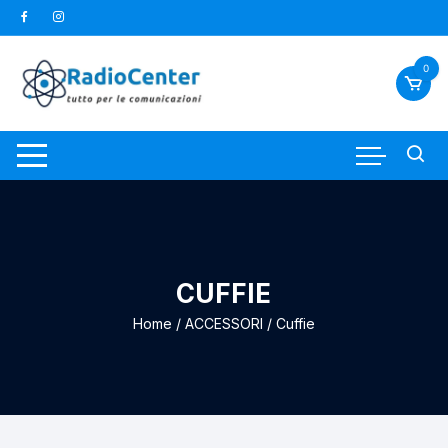
Vai
al
contenuto
0
CUFFIE
Home
/
ACCESSORI
/ Cuffie