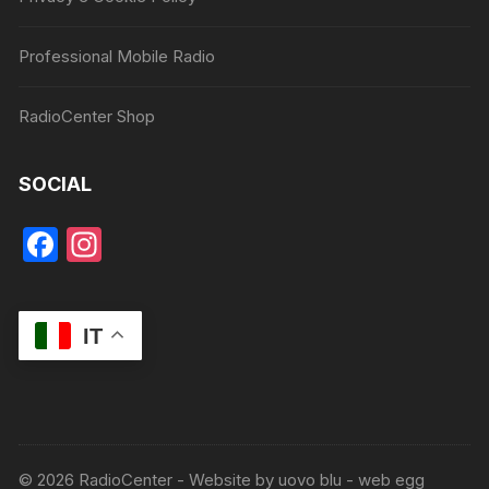
Professional Mobile Radio
RadioCenter Shop
SOCIAL
F
In
a
st
c
a
IT
e
gr
b
a
o
m
o
k
© 2026 RadioCenter - Website by uovo blu - web egg