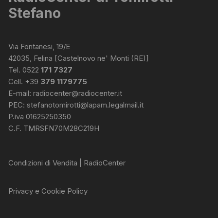
Stefano
Via Fontanesi, 19/E
42035, Felina [Castelnovo ne' Monti (RE)]
Tel. 0522
171 7327
Cell. +39
379 1179775
E-mail:
radiocenter@radiocenter.it
PEC:
stefanotomirotti@lapam.legalmail.it
P.iva 01625250350
C.F. TMRSFN70M28C219H
Condizioni di Vendita | RadioCenter
Privacy e Cookie Policy