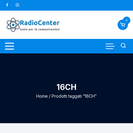
Vai
al
contenuto
0
16CH
Home
/ Prodotti taggati “16CH”