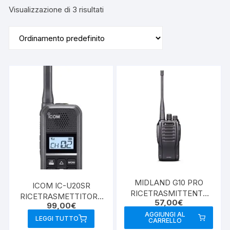
Visualizzazione di 3 risultati
MIDLAND G10 PRO
ICOM IC-U20SR
RICETRASMITTENTE
RICETRASMETTITORE
57,00
€
PMR446
99,00
€
PMR446
AGGIUNGI AL
LEGGI TUTTO
CARRELLO