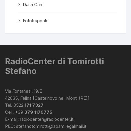
Dash Cam
Fototrappole
RadioCenter di Tomirotti
Stefano
Via Fontanesi, 19/E
42035, Felina [Castelnovo ne' Monti (RE)]
Tel. 0522
171 7327
Cell. +39
379 1179775
E-mail:
radiocenter@radiocenter.it
PEC:
stefanotomirotti@lapam.legalmail.it