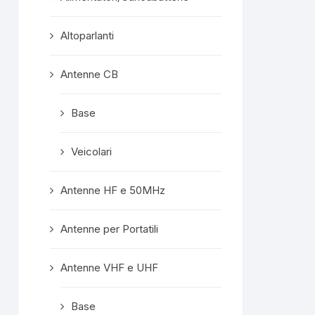
confezionata
superprotet
Altoparlanti
contenuto e c
formalità com
Mi ritengo est
Antenne CB
soddisfatto e
servisse altro, 
Base
meno di conside
"mio" fornitore p
Veicolari
Rispost
propriet
Grazie mille, ge
Antenne HF e 50MHz
A prest
Antenne per Portatili
Antenne VHF e UHF
Base