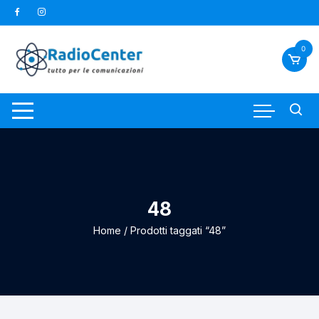
Vai
al
contenuto
0
48
Home
/ Prodotti taggati “48”