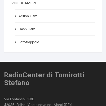
VIDEOCAMERE
Action Cam
Dash Cam
Fototrappole
RadioCenter di Tomirotti
Stefano
Via Fontanesi, 19/E
42035, Felina [Castelnovo ne' Monti (RE)]