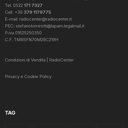
Tel. 0522
171 7327
Cell. +39
379 1179775
E-mail:
radiocenter@radiocenter.it
PEC:
stefanotomirotti@lapam.legalmail.it
P.iva 01625250350
C.F. TMRSFN70M28C219H
Condizioni di Vendita | RadioCenter
Privacy e Cookie Policy
TAG