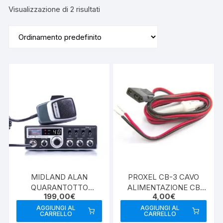
Visualizzazione di 2 risultati
MIDLAND ALAN
PROXEL CB-3 CAVO
QUARANTOTTO
ALIMENTAZIONE CB
199,00
€
4,00
€
RICETRASMETTITORE
MIDLAND
CB
AGGIUNGI AL
AGGIUNGI AL
CARRELLO
CARRELLO