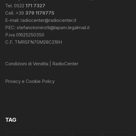
Tel. 0522
171 7327
Cell. +39
379 1179775
E-mail:
radiocenter@radiocenter.it
PEC:
stefanotomirotti@lapam.legalmail.it
P.iva 01625250350
C.F. TMRSFN70M28C219H
Condizioni di Vendita | RadioCenter
Privacy e Cookie Policy
TAG