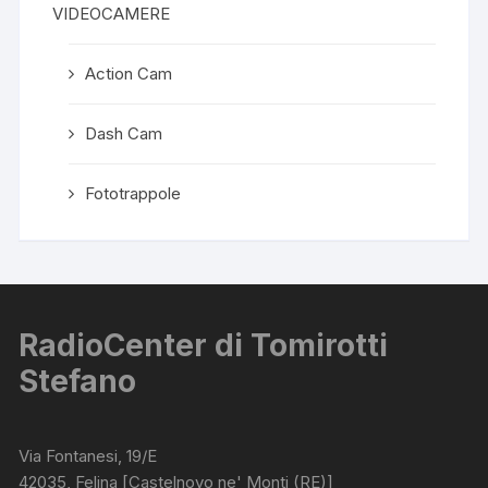
VIDEOCAMERE
Action Cam
Dash Cam
Fototrappole
RadioCenter di Tomirotti
Stefano
Via Fontanesi, 19/E
42035, Felina [Castelnovo ne' Monti (RE)]