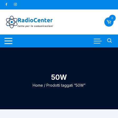
Vai
al
contenuto
0
50W
Home
/ Prodotti taggati “50W”