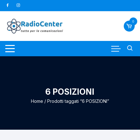
Vai
al
contenuto
0
6 POSIZIONI
Home
/ Prodotti taggati “6 POSIZIONI”