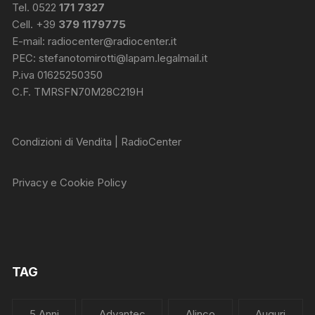
Tel. 0522
171 7327
Cell. +39
379 1179775
E-mail:
radiocenter@radiocenter.it
PEC:
stefanotomirotti@lapam.legalmail.it
P.iva 01625250350
C.F. TMRSFN70M28C219H
Condizioni di Vendita | RadioCenter
Privacy e Cookie Policy
TAG
5 Anni
Advantec
Alinco
Auguri