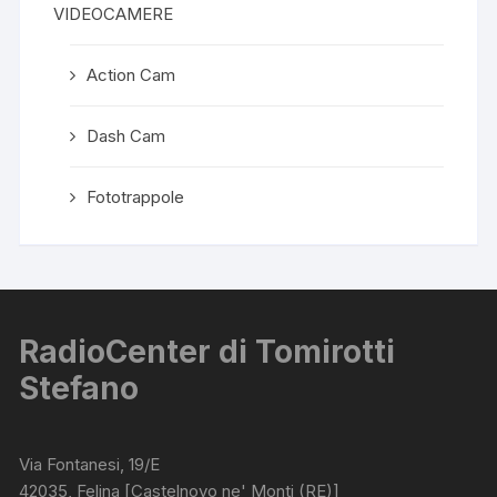
VIDEOCAMERE
Action Cam
Dash Cam
Fototrappole
RadioCenter di Tomirotti
Stefano
Via Fontanesi, 19/E
42035, Felina [Castelnovo ne' Monti (RE)]