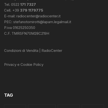
Tel. 0522
171 7327
Cell. +39
379 1179775
E-mail:
radiocenter@radiocenter.it
PEC:
stefanotomirotti@lapam.legalmail.it
P.iva 01625250350
C.F. TMRSFN70M28C219H
Condizioni di Vendita | RadioCenter
Privacy e Cookie Policy
TAG