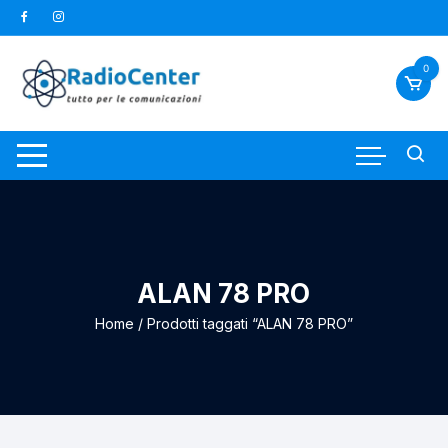
Vai
al
contenuto
0
ALAN 78 PRO
Home
/ Prodotti taggati “ALAN 78 PRO”