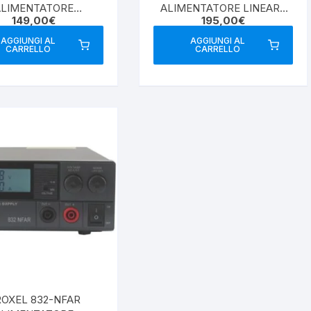
ALIMENTATORE
ALIMENTATORE LINEARE
149,00
€
195,00
€
ITCHING 20/30A
REGOLABILE
AGGIUNGI AL
AGGIUNGI AL
CARRELLO
CARRELLO
OXEL 832-NFAR