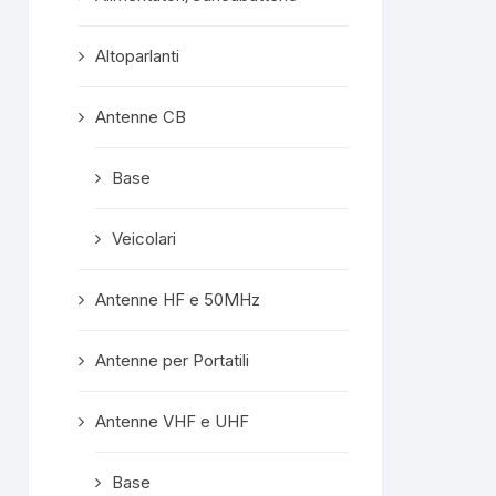
confezionata
superprotet
Altoparlanti
contenuto e c
formalità com
Mi ritengo est
Antenne CB
soddisfatto e
servisse altro, 
Base
meno di conside
"mio" fornitore p
Veicolari
Rispost
propriet
Grazie mille, ge
Antenne HF e 50MHz
A prest
Antenne per Portatili
Antenne VHF e UHF
Base