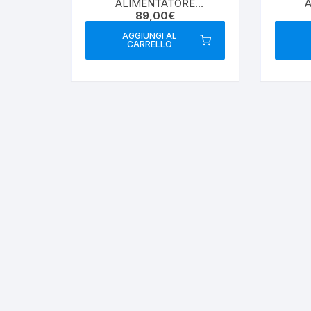
ALIMENTATORE
89,00
€
SWITCHING 30/32A
SW
AGGIUNGI AL
CARRELLO