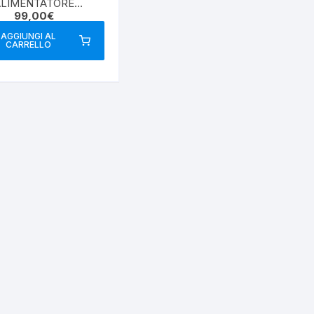
ALIMENTATORE
99,00
€
ITCHING 30/32A
AGGIUNGI AL
CARRELLO