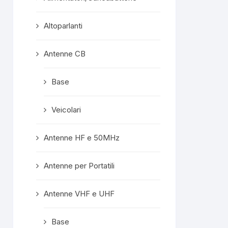
confezionata
superprotet
Altoparlanti
contenuto e c
formalità com
Mi ritengo est
Antenne CB
soddisfatto e
servisse altro, 
Base
meno di conside
"mio" fornitore p
Veicolari
Rispost
propriet
Grazie mille, ge
Antenne HF e 50MHz
A prest
Antenne per Portatili
Antenne VHF e UHF
Base