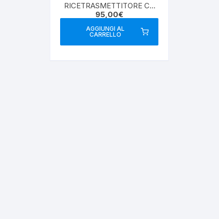
RICETRASMETTITORE CB
95,00
€
40CH – 12/24V
AGGIUNGI AL
CARRELLO