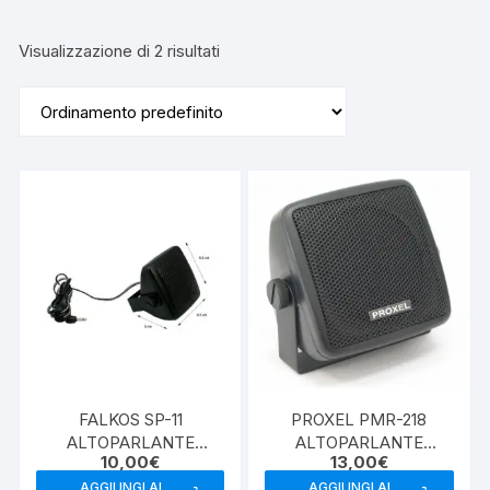
Visualizzazione di 2 risultati
FALKOS SP-11
PROXEL PMR-218
ALTOPARLANTE
ALTOPARLANTE
10,00
€
13,00
€
ESTERNO
ESTERNO
AGGIUNGI AL
AGGIUNGI AL