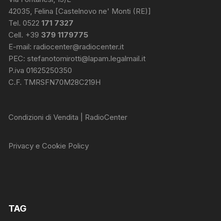
42035, Felina [Castelnovo ne' Monti (RE)]
Tel. 0522
171 7327
Cell. +39
379 1179775
E-mail:
radiocenter@radiocenter.it
PEC:
stefanotomirotti@lapam.legalmail.it
P.iva 01625250350
C.F. TMRSFN70M28C219H
Condizioni di Vendita | RadioCenter
Privacy e Cookie Policy
TAG