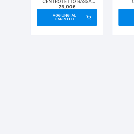
CENTROTETTO BASSA
25,00
€
PERDITA
AGGIUNGI AL
CARRELLO