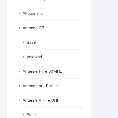
confezionata
superprotet
Altoparlanti
contenuto e c
formalità com
Mi ritengo est
Antenne CB
soddisfatto e
servisse altro, 
Base
meno di conside
"mio" fornitore p
Veicolari
Rispost
propriet
Grazie mille, ge
Antenne HF e 50MHz
A prest
Antenne per Portatili
Antenne VHF e UHF
Base