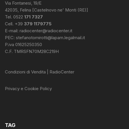
Via Fontanesi, 19/E
42035, Felina [Castelnovo ne' Monti (RE)]
Tel. 0522
171 7327
Cell. +39
379 1179775
E-mail:
radiocenter@radiocenter.it
PEC:
stefanotomirotti@lapam.legalmail.it
P.iva 01625250350
C.F. TMRSFN70M28C219H
Condizioni di Vendita | RadioCenter
Privacy e Cookie Policy
TAG