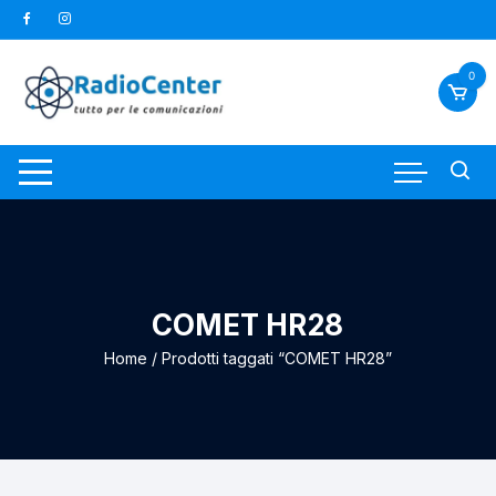
Vai
al
contenuto
0
COMET HR28
Home
/ Prodotti taggati “COMET HR28”