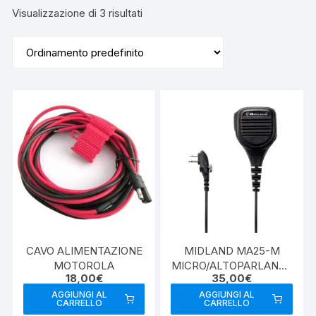
Visualizzazione di 3 risultati
CAVO ALIMENTAZIONE
MIDLAND MA25-M
MOTOROLA
MICRO/ALTOPARLANTE
18,00
€
35,00
€
2PIN
AGGIUNGI AL
AGGIUNGI AL
CARRELLO
CARRELLO