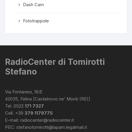
Dash Cam
Fototrappole
RadioCenter di Tomirotti
Stefano
Via Fontanesi, 19/E
42035, Felina [Castelnovo ne' Monti (RE)]
Tel. 0522
171 7327
Cell. +39
379 1179775
E-mail:
radiocenter@radiocenter.it
PEC:
stefanotomirotti@lapam.legalmail.it