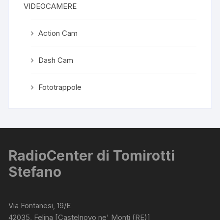
VIDEOCAMERE
Action Cam
Dash Cam
Fototrappole
RadioCenter di Tomirotti
Stefano
Via Fontanesi, 19/E
42035, Felina [Castelnovo ne' Monti (RE)]