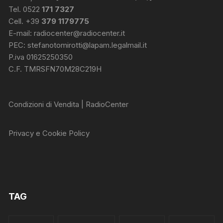
Tel. 0522
171 7327
Cell. +39
379 1179775
E-mail:
radiocenter@radiocenter.it
PEC:
stefanotomirotti@lapam.legalmail.it
P.iva 01625250350
C.F. TMRSFN70M28C219H
Condizioni di Vendita | RadioCenter
Privacy e Cookie Policy
TAG