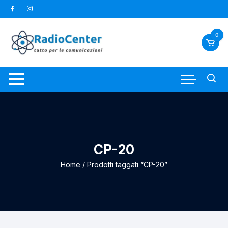
Vai
al
contenuto
0
CP-20
Home
/ Prodotti taggati “CP-20”