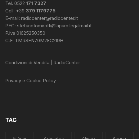
Tel. 0522
171 7327
Cell. +39
379 1179775
E-mail:
radiocenter@radiocenter.it
PEC:
stefanotomirotti@lapam.legalmail.it
P.iva 01625250350
C.F. TMRSFN70M28C219H
Condizioni di Vendita | RadioCenter
Privacy e Cookie Policy
TAG
5 Anni
Advantec
Alinco
Auguri