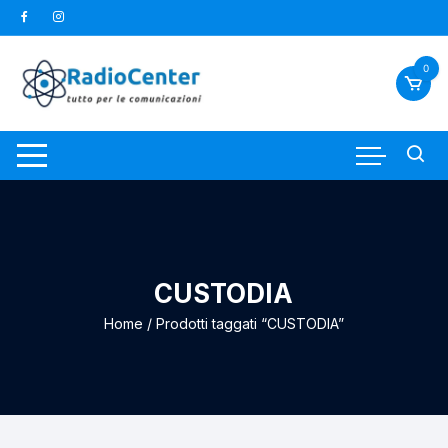
Vai
al
contenuto
0
CUSTODIA
Home
/ Prodotti taggati “CUSTODIA”