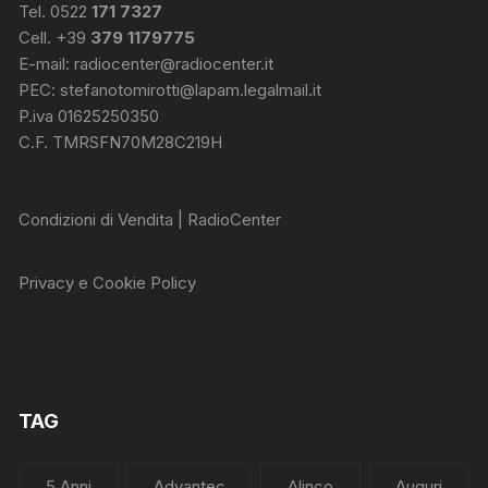
Tel. 0522
171 7327
Cell. +39
379 1179775
E-mail:
radiocenter@radiocenter.it
PEC:
stefanotomirotti@lapam.legalmail.it
P.iva 01625250350
C.F. TMRSFN70M28C219H
Condizioni di Vendita | RadioCenter
Privacy e Cookie Policy
TAG
5 Anni
Advantec
Alinco
Auguri