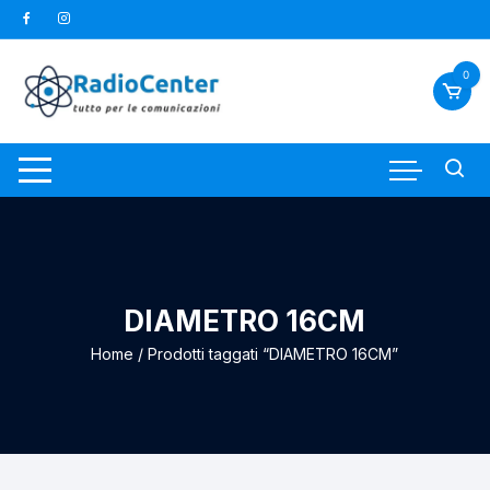
Vai
al
contenuto
0
DIAMETRO 16CM
Home
/ Prodotti taggati “DIAMETRO 16CM”