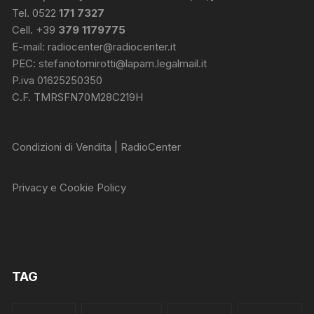
Tel. 0522
171 7327
Cell. +39
379 1179775
E-mail:
radiocenter@radiocenter.it
PEC:
stefanotomirotti@lapam.legalmail.it
P.iva 01625250350
C.F. TMRSFN70M28C219H
Condizioni di Vendita | RadioCenter
Privacy e Cookie Policy
TAG