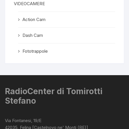
VIDEOCAMERE
Action Cam
Dash Cam
Fototrappole
RadioCenter di Tomirotti
Stefano
Via Fontanesi, 19/E
42035, Felina [Castelnovo ne' Monti (RE)]