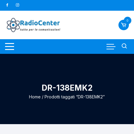
Vai
al
contenuto
0
DR-138EMK2
Home
/ Prodotti taggati “DR-138EMK2”