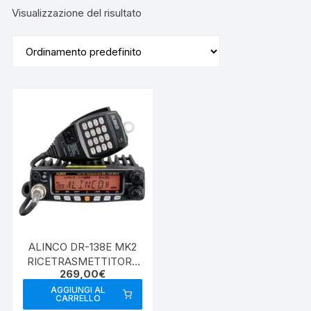
Visualizzazione del risultato
ALINCO DR-138E MK2
RICETRASMETTITORE
269,00
€
VHF 70W
AGGIUNGI AL
CARRELLO