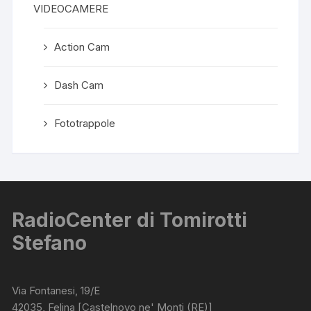
VIDEOCAMERE
Action Cam
Dash Cam
Fototrappole
RadioCenter di Tomirotti
Stefano
Via Fontanesi, 19/E
42035, Felina [Castelnovo ne' Monti (RE)]