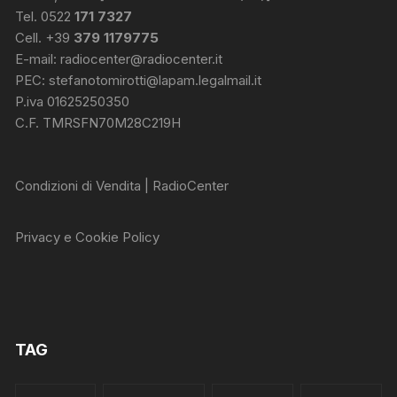
Tel. 0522
171 7327
Cell. +39
379 1179775
E-mail:
radiocenter@radiocenter.it
PEC:
stefanotomirotti@lapam.legalmail.it
P.iva 01625250350
C.F. TMRSFN70M28C219H
Condizioni di Vendita | RadioCenter
Privacy e Cookie Policy
TAG