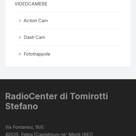
VIDEOCAMERE
Action Cam
Dash Cam
Fototrappole
RadioCenter di Tomirotti
Stefano
Via Fontanesi, 19/E
42035, Felina [Castelnovo ne' Monti (RE)]