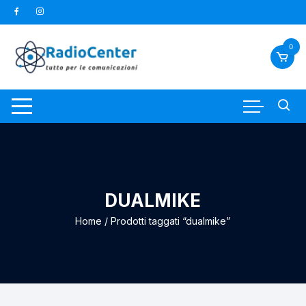
Vai
al
contenuto
0
DUALMIKE
Home
/ Prodotti taggati “dualmike”