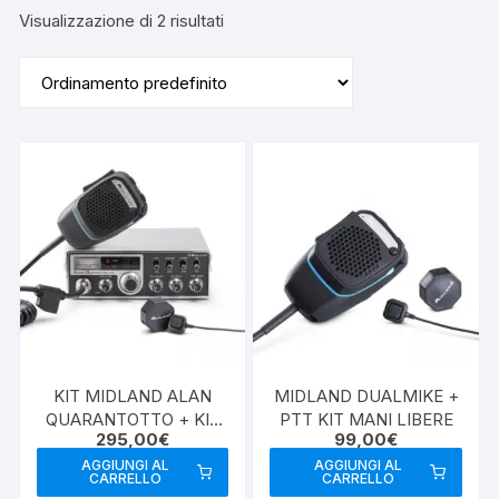
Visualizzazione di 2 risultati
KIT MIDLAND ALAN
MIDLAND DUALMIKE +
QUARANTOTTO + KIT
PTT KIT MANI LIBERE
295,00
€
99,00
€
VIVAVOCE
AGGIUNGI AL
AGGIUNGI AL
CARRELLO
CARRELLO