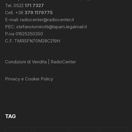
Tel. 0522
171 7327
Cell. +39
379 1179775
E-mail:
radiocenter@radiocenter.it
PEC:
stefanotomirotti@lapam.legalmail.it
P.iva 01625250350
C.F. TMRSFN70M28C219H
Condizioni di Vendita | RadioCenter
Privacy e Cookie Policy
TAG