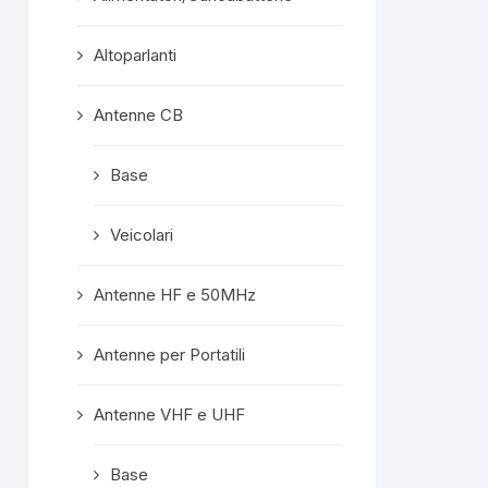
confezionata
superprotet
Altoparlanti
contenuto e c
formalità com
Mi ritengo est
Antenne CB
soddisfatto e
servisse altro, 
Base
meno di conside
"mio" fornitore p
Veicolari
Rispost
propriet
Grazie mille, ge
Antenne HF e 50MHz
A prest
Antenne per Portatili
Antenne VHF e UHF
Base