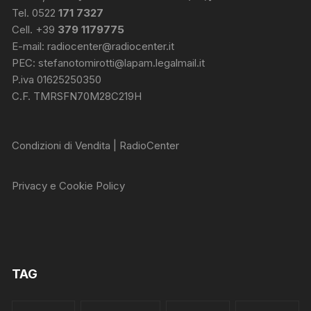
Tel. 0522
171 7327
Cell. +39
379 1179775
E-mail:
radiocenter@radiocenter.it
PEC:
stefanotomirotti@lapam.legalmail.it
P.iva 01625250350
C.F. TMRSFN70M28C219H
Condizioni di Vendita | RadioCenter
Privacy e Cookie Policy
TAG