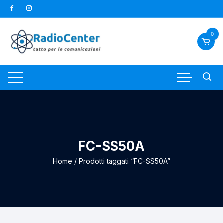
Vai
al
contenuto
0
FC-SS50A
Home
/ Prodotti taggati “FC-SS50A”