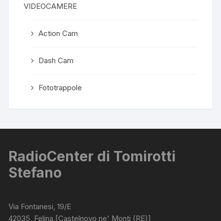
VIDEOCAMERE
Action Cam
Dash Cam
Fototrappole
RadioCenter di Tomirotti
Stefano
Via Fontanesi, 19/E
42035, Felina [Castelnovo ne' Monti (RE)]