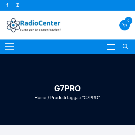
Vai
al
contenuto
0
G7PRO
Home
/ Prodotti taggati “G7PRO”