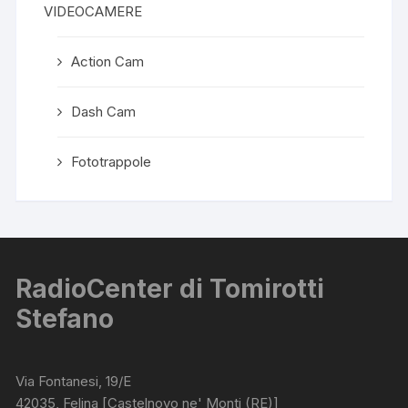
VIDEOCAMERE
Action Cam
Dash Cam
Fototrappole
RadioCenter di Tomirotti
Stefano
Via Fontanesi, 19/E
42035, Felina [Castelnovo ne' Monti (RE)]