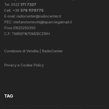
Tel. 0522
171 7327
Cell. +39
379 1179775
E-mail:
radiocenter@radiocenter.it
PEC:
stefanotomirotti@lapam.legalmail.it
P.iva 01625250350
C.F. TMRSFN70M28C219H
Condizioni di Vendita | RadioCenter
Privacy e Cookie Policy
TAG