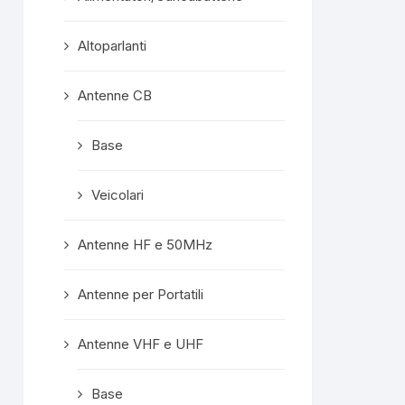
confezionata
superprotet
Altoparlanti
contenuto e c
formalità com
Mi ritengo est
Antenne CB
soddisfatto e
servisse altro, 
Base
meno di conside
"mio" fornitore p
Veicolari
Rispost
propriet
Grazie mille, ge
Antenne HF e 50MHz
A prest
Antenne per Portatili
Antenne VHF e UHF
Base