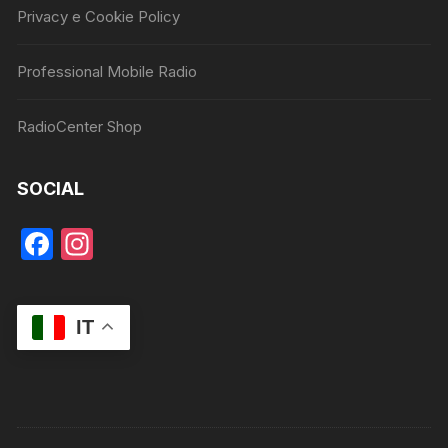
Privacy e Cookie Policy
Professional Mobile Radio
RadioCenter Shop
SOCIAL
F
In
a
st
c
a
IT
e
gr
b
a
o
m
o