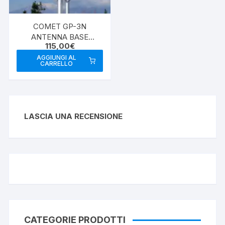
COMET GP-3N
ANTENNA BASE
115,00
€
VHF/UHF
AGGIUNGI AL
CARRELLO
LASCIA UNA RECENSIONE
CATEGORIE PRODOTTI