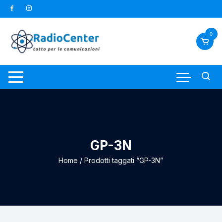
Vai
al
contenuto
0
GP-3N
Home
/ Prodotti taggati “GP-3N”