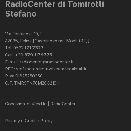
RadioCenter di Tomirotti
Stefano
Via Fontanesi, 19/E
42035, Felina [Castelnovo ne' Monti (RE)]
Tel. 0522
171 7327
Cell. +39
379 1179775
E-mail:
radiocenter@radiocenter.it
PEC:
stefanotomirotti@lapam.legalmail.it
P.iva 01625250350
C.F. TMRSFN70M28C219H
Condizioni di Vendita | RadioCenter
Privacy e Cookie Policy