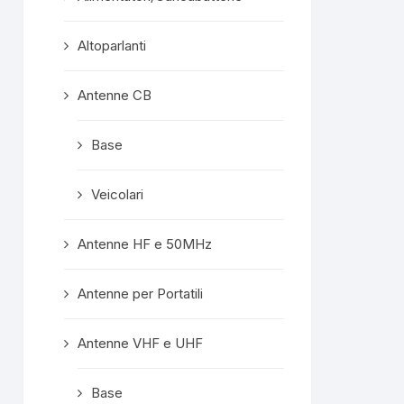
confezionata
superprotet
Altoparlanti
contenuto e c
formalità com
Mi ritengo est
Antenne CB
soddisfatto e
servisse altro, 
Base
meno di conside
"mio" fornitore p
Veicolari
Rispost
propriet
Grazie mille, ge
Antenne HF e 50MHz
A prest
Antenne per Portatili
Antenne VHF e UHF
Base