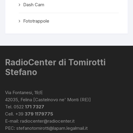
Dash Cam
Fototrappole
RadioCenter di Tomirotti
Stefano
Via Fontanesi, 19/E
42035, Felina [Castelnovo ne' Monti (RE)]
Tel. 0522
171 7327
Cell. +39
379 1179775
E-mail:
radiocenter@radiocenter.it
PEC:
stefanotomirotti@lapam.legalmail.it