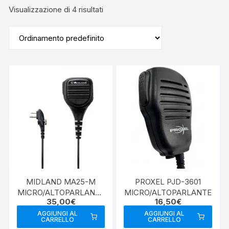
Visualizzazione di 4 risultati
MIDLAND MA25-M
PROXEL PJD-3601
MICRO/ALTOPARLANTE
MICRO/ALTOPARLANTE
35,00
€
16,50
€
2PIN
AGGIUNGI AL
AGGIUNGI AL
CARRELLO
CARRELLO