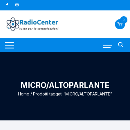
Vai
al
contenuto
0
MICRO/ALTOPARLANTE
Home
/ Prodotti taggati “MICRO/ALTOPARLANTE”