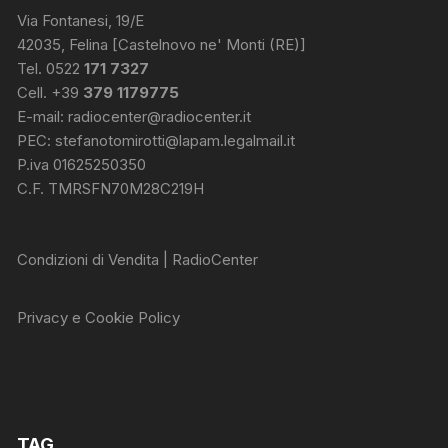
Via Fontanesi, 19/E
42035, Felina [Castelnovo ne' Monti (RE)]
Tel. 0522
171 7327
Cell. +39
379 1179775
E-mail:
radiocenter@radiocenter.it
PEC:
stefanotomirotti@lapam.legalmail.it
P.iva 01625250350
C.F. TMRSFN70M28C219H
Condizioni di Vendita | RadioCenter
Privacy e Cookie Policy
TAG