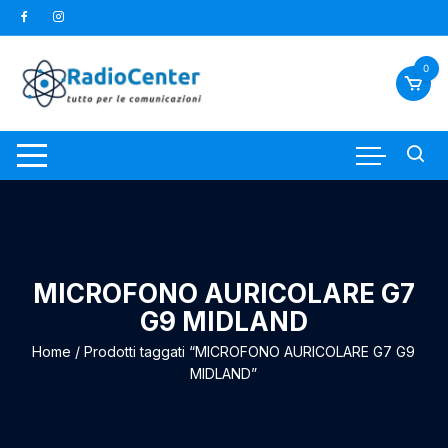
Vai
al
contenuto
0
MICROFONO AURICOLARE G7
G9 MIDLAND
Home
/ Prodotti taggati “MICROFONO AURICOLARE G7 G9
MIDLAND”