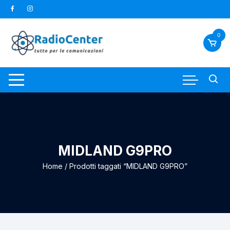
Vai
al
contenuto
0
MIDLAND G9PRO
Home
/ Prodotti taggati “MIDLAND G9PRO”