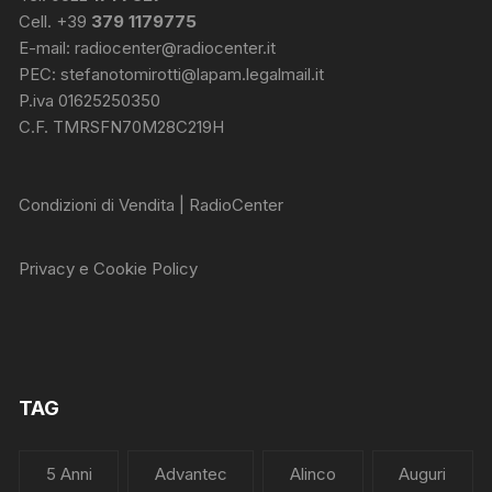
Cell. +39
379 1179775
E-mail:
radiocenter@radiocenter.it
PEC:
stefanotomirotti@lapam.legalmail.it
P.iva 01625250350
C.F. TMRSFN70M28C219H
Condizioni di Vendita | RadioCenter
Privacy e Cookie Policy
TAG
5 Anni
Advantec
Alinco
Auguri