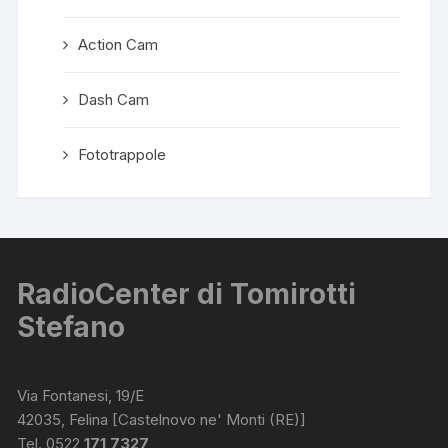
Action Cam
Dash Cam
Fototrappole
RadioCenter di Tomirotti
Stefano
Via Fontanesi, 19/E
42035, Felina [Castelnovo ne' Monti (RE)]
Tel. 0522
171 7327