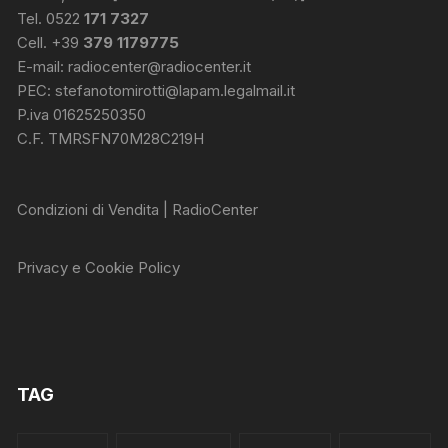
Tel. 0522
171 7327
Cell. +39
379 1179775
E-mail:
radiocenter@radiocenter.it
PEC:
stefanotomirotti@lapam.legalmail.it
P.iva 01625250350
C.F. TMRSFN70M28C219H
Condizioni di Vendita | RadioCenter
Privacy e Cookie Policy
TAG