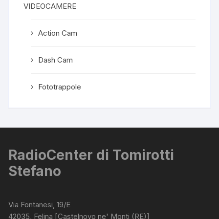
VIDEOCAMERE
Action Cam
Dash Cam
Fototrappole
RadioCenter di Tomirotti
Stefano
Via Fontanesi, 19/E
42035, Felina [Castelnovo ne' Monti (RE)]