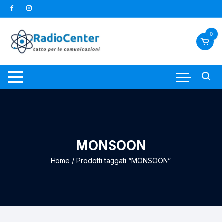
Vai
al
contenuto
0
MONSOON
Home
/ Prodotti taggati “MONSOON”