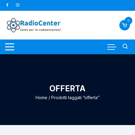
Vai
al
contenuto
0
OFFERTA
Home
/ Prodotti taggati “offerta”