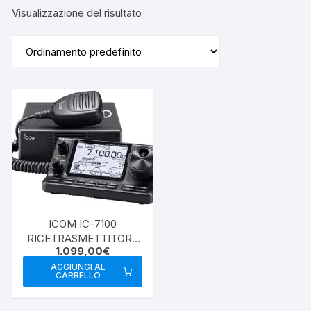
Visualizzazione del risultato
ICOM IC-7100
RICETRASMETTITORE
1.099,00
€
DIGITALE ALL MODE
HF/VHF/UHF
AGGIUNGI AL
CARRELLO