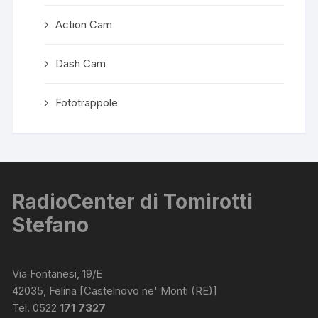
Action Cam
Dash Cam
Fototrappole
RadioCenter di Tomirotti
Stefano
Via Fontanesi, 19/E
42035, Felina [Castelnovo ne' Monti (RE)]
Tel. 0522
171 7327