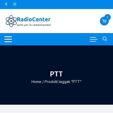
Vai
al
contenuto
0
PTT
Home
/ Prodotti taggati “PTT”