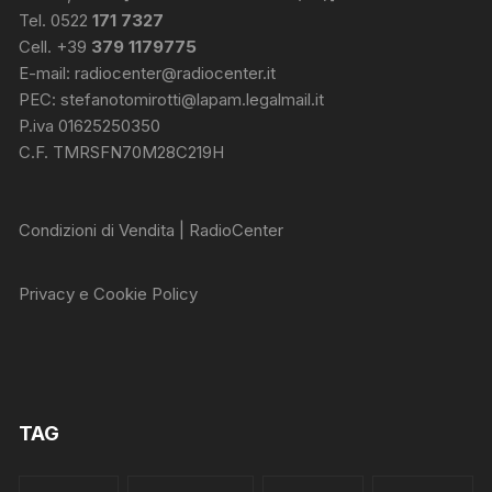
Tel. 0522
171 7327
Cell. +39
379 1179775
E-mail:
radiocenter@radiocenter.it
PEC:
stefanotomirotti@lapam.legalmail.it
P.iva 01625250350
C.F. TMRSFN70M28C219H
Condizioni di Vendita | RadioCenter
Privacy e Cookie Policy
TAG