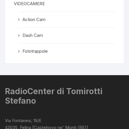
VIDEOCAMERE
Action Cam
Dash Cam
Fototrappole
RadioCenter di Tomirotti
Stefano
Via Fontanesi, 19/E
42035, Felina [Castelnovo ne' Monti (RE)]