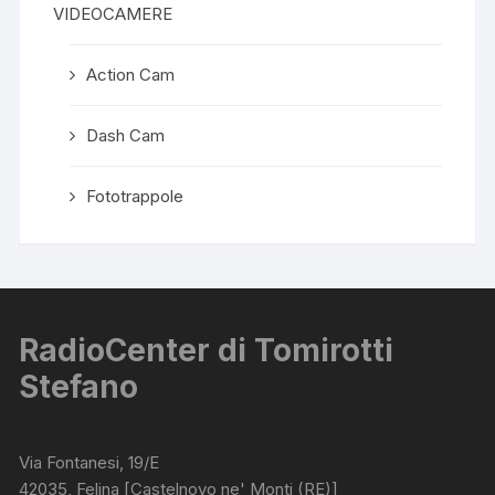
VIDEOCAMERE
Action Cam
Dash Cam
Fototrappole
RadioCenter di Tomirotti
Stefano
Via Fontanesi, 19/E
42035, Felina [Castelnovo ne' Monti (RE)]