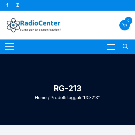
Vai
al
contenuto
0
RG-213
Home
/ Prodotti taggati “RG-213”