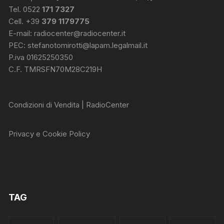
Tel. 0522
171 7327
Cell. +39
379 1179775
E-mail:
radiocenter@radiocenter.it
PEC:
stefanotomirotti@lapam.legalmail.it
P.iva 01625250350
C.F. TMRSFN70M28C219H
Condizioni di Vendita | RadioCenter
Privacy e Cookie Policy
TAG