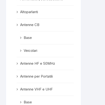
confezionata
superprotet
Altoparlanti
contenuto e c
formalità com
Mi ritengo est
Antenne CB
soddisfatto e
servisse altro, 
Base
meno di conside
"mio" fornitore p
Veicolari
Rispost
propriet
Grazie mille, ge
Antenne HF e 50MHz
A prest
Antenne per Portatili
Antenne VHF e UHF
Base