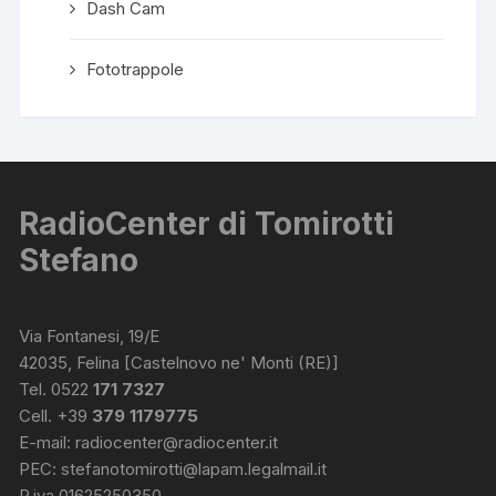
Dash Cam
Fototrappole
RadioCenter di Tomirotti
Stefano
Via Fontanesi, 19/E
42035, Felina [Castelnovo ne' Monti (RE)]
Tel. 0522
171 7327
Cell. +39
379 1179775
E-mail:
radiocenter@radiocenter.it
PEC:
stefanotomirotti@lapam.legalmail.it
P.iva 01625250350