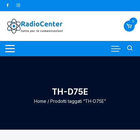
Vai
al
contenuto
0
TH-D75E
Home
/ Prodotti taggati “TH-D75E”