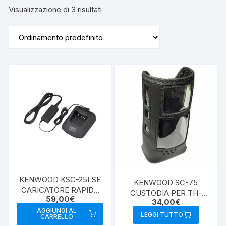
Visualizzazione di 3 risultati
KENWOOD KSC-25LSE
KENWOOD SC-75
CARICATORE RAPIDO
CUSTODIA PER TH-
59,00
€
KENWOOD TH-D74E /
34,00
€
D75E
TH-D75E
AGGIUNGI AL
LEGGI TUTTO
CARRELLO