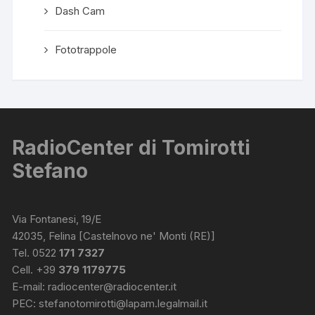
Dash Cam
Fototrappole
RadioCenter di Tomirotti
Stefano
Via Fontanesi, 19/E
42035, Felina [Castelnovo ne' Monti (RE)]
Tel. 0522
171 7327
Cell. +39
379 1179775
E-mail:
radiocenter@radiocenter.it
PEC:
stefanotomirotti@lapam.legalmail.it