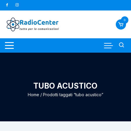
Vai
al
contenuto
0
TUBO ACUSTICO
Home
/ Prodotti taggati “tubo acustico”