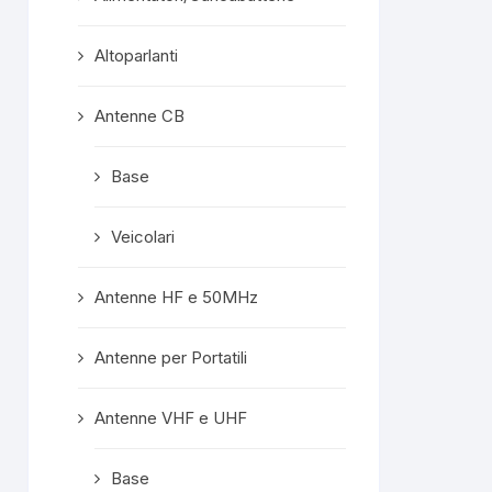
confezionata
superprotet
Altoparlanti
contenuto e c
formalità com
Mi ritengo est
Antenne CB
soddisfatto e
servisse altro, 
Base
meno di conside
"mio" fornitore p
Veicolari
Rispost
propriet
Grazie mille, ge
Antenne HF e 50MHz
A prest
Antenne per Portatili
Antenne VHF e UHF
Base