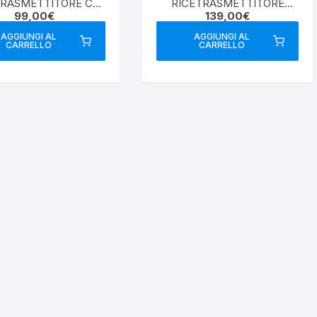
TRASMETTITORE CB
RICETRASMETTITORE
99,00
€
139,00
€
OLARE 12/24 VOLT
BIBANDA V/UHF
AGGIUNGI AL
AGGIUNGI AL
CARRELLO
CARRELLO