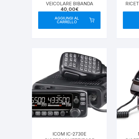
VEICOLARE BIBANDA
RICE
40,00
€
VEIC
AGGIUNGI AL
CARRELLO
ICOM IC-2730E