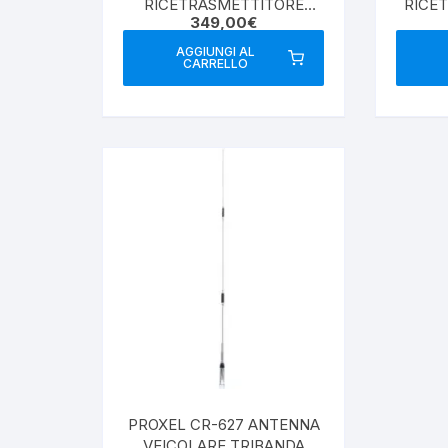
RICETRASMETTITORE
RICE
349,00
€
VEICOLARE DUAL BAND
VEIC
VHF/UHF Black Edition
AGGIUNGI AL
CARRELLO
PROXEL CR-627 ANTENNA
VEICOLARE TRIBANDA