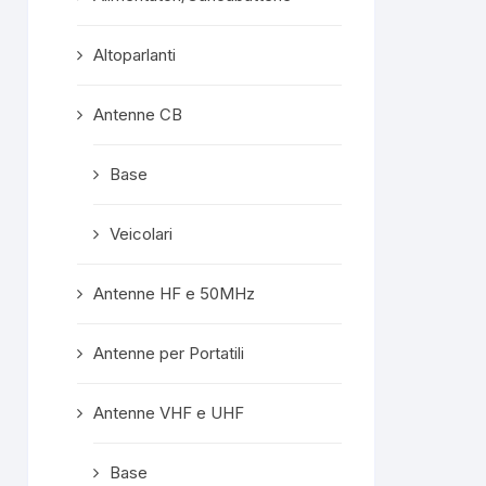
confezionata
superprotet
Altoparlanti
contenuto e c
formalità com
Mi ritengo est
Antenne CB
soddisfatto e
servisse altro, 
Base
meno di conside
"mio" fornitore p
Veicolari
Rispost
propriet
Grazie mille, ge
Antenne HF e 50MHz
A prest
Antenne per Portatili
Antenne VHF e UHF
Base