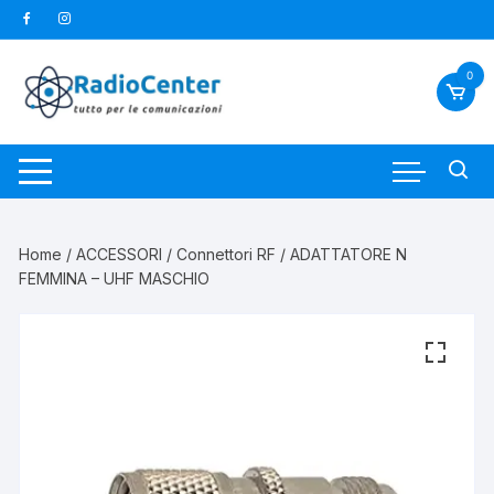
Vai
al
contenuto
0
Home
/
ACCESSORI
/
Connettori RF
/ ADATTATORE N
FEMMINA – UHF MASCHIO