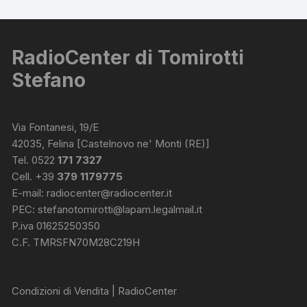
RadioCenter di Tomirotti
Stefano
Via Fontanesi, 19/E
42035, Felina [Castelnovo ne' Monti (RE)]
Tel. 0522
171 7327
Cell. +39
379 1179775
E-mail:
radiocenter@radiocenter.it
PEC:
stefanotomirotti@lapam.legalmail.it
P.iva 01625250350
C.F. TMRSFN70M28C219H
Condizioni di Vendita | RadioCenter