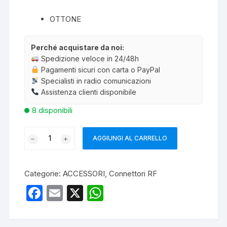
OTTONE
Perché acquistare da noi:
Spedizione veloce in 24/48h
Pagamenti sicuri con carta o PayPal
Specialisti in radio comunicazioni
Assistenza clienti disponibile
8 disponibili
ADATTATORE
AGGIUNGI AL CARRELLO
N
FEMMINA
-
Categorie:
ACCESSORI
,
Connettori RF
UHF
F
E
X
W
MASCHIO
a
m
h
quantità
c
ail
at