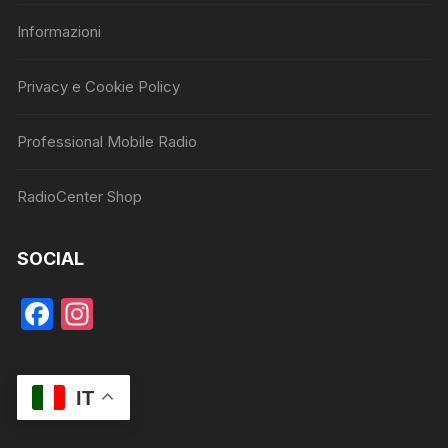
Informazioni
Privacy e Cookie Policy
Professional Mobile Radio
RadioCenter Shop
SOCIAL
F
In
a
st
c
a
IT
e
gr
b
a