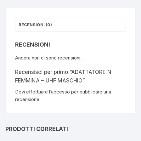
e
s
b
A
RECENSIONI (0)
o
p
o
p
RECENSIONI
k
Ancora non ci sono recensioni.
Recensisci per primo “ADATTATORE N
FEMMINA – UHF MASCHIO”
Devi
effettuare l’accesso
per pubblicare una
recensione.
PRODOTTI CORRELATI