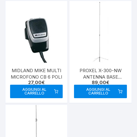
MIDLAND MIKE MULTI
PROXEL X-300-NW
MICROFONO CB 6 POLI
ANTENNA BASE
27,00
€
89,00
€
VHF/UHF
AGGIUNGI AL
AGGIUNGI AL
CARRELLO
CARRELLO