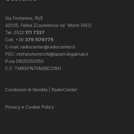
Via Fontanesi, 19/E
42035, Felina [Castelnovo ne' Monti (RE)]
Tel. 0522
171 7327
Cell. +39
379 1179775
E-mail:
radiocenter@radiocenter.it
PEC:
stefanotomirotti@lapam.legalmail.it
P.iva 01625250350
C.F. TMRSFN70M28C219H
Condizioni di Vendita | RadioCenter
Privacy e Cookie Policy