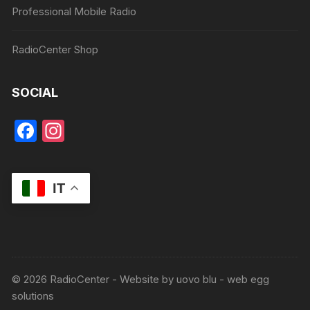
Professional Mobile Radio
RadioCenter Shop
SOCIAL
F
In
a
st
c
a
IT
e
gr
b
a
o
m
o
k
© 2026 RadioCenter - Website by uovo blu - web egg
solutions