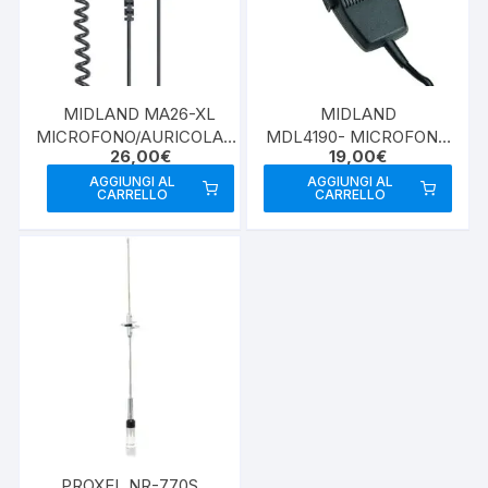
MIDLAND MA26-XL
MIDLAND
MICROFONO/AURICOLARE
MDL4190- MICROFONO
26,00
€
19,00
€
2 PIN
CB a 4 POLI
AGGIUNGI AL
AGGIUNGI AL
CARRELLO
CARRELLO
PROXEL NR-770S