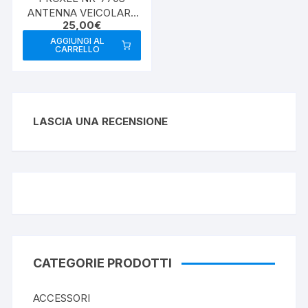
ANTENNA VEICOLARE
25,00
€
VHF/UHF
AGGIUNGI AL
CARRELLO
LASCIA UNA RECENSIONE
CATEGORIE PRODOTTI
ACCESSORI