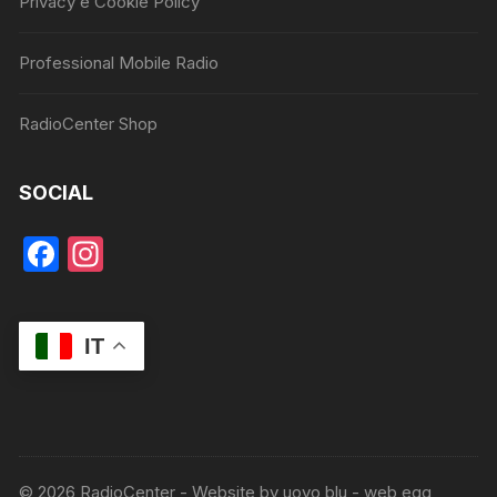
Privacy e Cookie Policy
Professional Mobile Radio
RadioCenter Shop
SOCIAL
F
In
a
st
c
a
IT
e
gr
b
a
o
m
o
© 2026 RadioCenter - Website by uovo blu - web egg