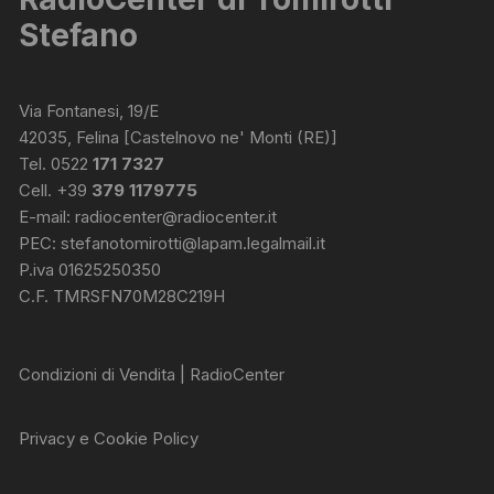
Stefano
Via Fontanesi, 19/E
42035, Felina [Castelnovo ne' Monti (RE)]
Tel. 0522
171 7327
Cell. +39
379 1179775
E-mail:
radiocenter@radiocenter.it
PEC:
stefanotomirotti@lapam.legalmail.it
P.iva 01625250350
C.F. TMRSFN70M28C219H
Condizioni di Vendita | RadioCenter
Privacy e Cookie Policy