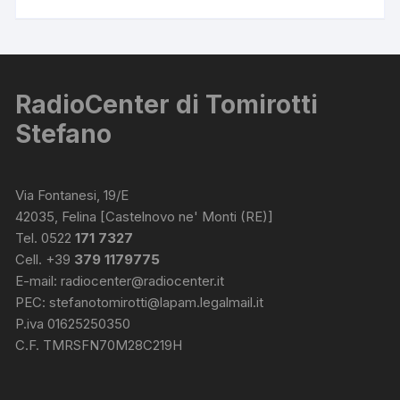
RadioCenter di Tomirotti
Stefano
Via Fontanesi, 19/E
42035, Felina [Castelnovo ne' Monti (RE)]
Tel. 0522
171 7327
Cell. +39
379 1179775
E-mail:
radiocenter@radiocenter.it
PEC:
stefanotomirotti@lapam.legalmail.it
P.iva 01625250350
C.F. TMRSFN70M28C219H