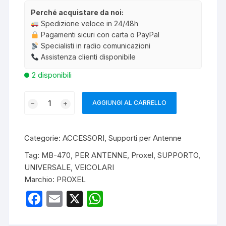
Perché acquistare da noi:
Spedizione veloce in 24/48h
Pagamenti sicuri con carta o PayPal
Specialisti in radio comunicazioni
Assistenza clienti disponibile
2 disponibili
PROXEL
AGGIUNGI AL CARRELLO
MB-
470
SUPPORTO
Categorie:
ACCESSORI
,
Supporti per Antenne
UNIVERSALE
Tag:
MB-470
,
PER ANTENNE
,
Proxel
,
SUPPORTO
,
PER
UNIVERSALE
,
VEICOLARI
ANTENNE
Marchio:
PROXEL
VEICOLARI
quantità
F
E
X
W
a
m
h