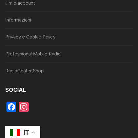
Il mio account
Informazioni
Privacy e Cookie Policy
Professional Mobile Radio
RadioCenter Shop
SOCIAL
F
In
a
st
c
a
IT
e
gr