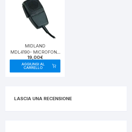
MIDLAND
MDL4190- MICROFONO
19,00
€
CB a 4 POLI
AGGIUNGI AL
CARRELLO
LASCIA UNA RECENSIONE