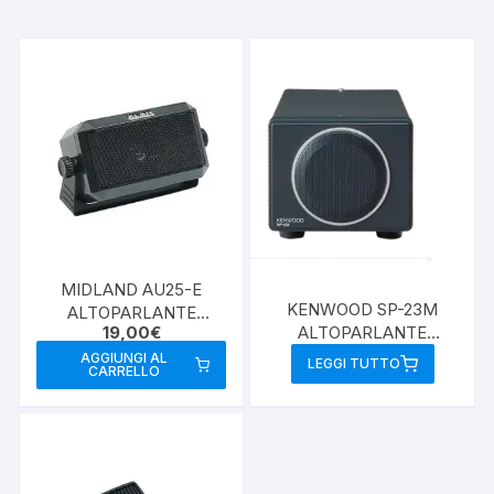
MIDLAND AU25-E
KENWOOD SP-23M
ALTOPARLANTE
ALTOPARLANTE
19,00
€
ESTERNO
ESTERNO
AGGIUNGI AL
LEGGI TUTTO
CARRELLO