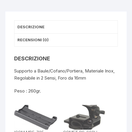
c
ail
at
e
s
b
A
DESCRIZIONE
o
p
o
p
RECENSIONI (0)
k
DESCRIZIONE
Supporto a Baule/Cofano/Portiera, Materiale Inox,
Regolabile in 2 Sensi, Foro da 16mm
Peso : 260gr.