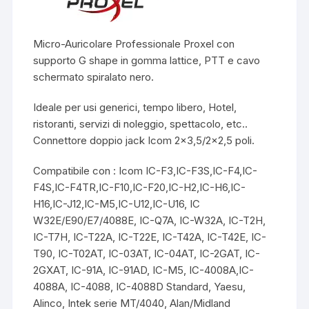
Micro-Auricolare Professionale Proxel con
supporto G shape in gomma lattice, PTT e cavo
schermato spiralato nero.
Ideale per usi generici, tempo libero, Hotel,
ristoranti, servizi di noleggio, spettacolo, etc..
Connettore doppio jack Icom 2×3,5/2×2,5 poli.
Compatibile con : Icom IC-F3,IC-F3S,IC-F4,IC-
F4S,IC-F4TR,IC-F10,IC-F20,IC-H2,IC-H6,IC-
H16,IC-J12,IC-M5,IC-U12,IC-U16, IC
W32E/E90/E7/4088E, IC-Q7A, IC-W32A, IC-T2H,
IC-T7H, IC-T22A, IC-T22E, IC-T42A, IC-T42E, IC-
T90, IC-T02AT, IC-03AT, IC-04AT, IC-2GAT, IC-
2GXAT, IC-91A, IC-91AD, IC-M5, IC-4008A,IC-
4088A, IC-4088, IC-4088D Standard, Yaesu,
Alinco, Intek serie MT/4040, Alan/Midland