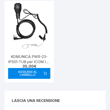
KOMUNICA PWR-23-
IP501-TUB per ICOM IC-
35,00
€
U20SR
AGGIUNGI AL
CARRELLO
LASCIA UNA RECENSIONE