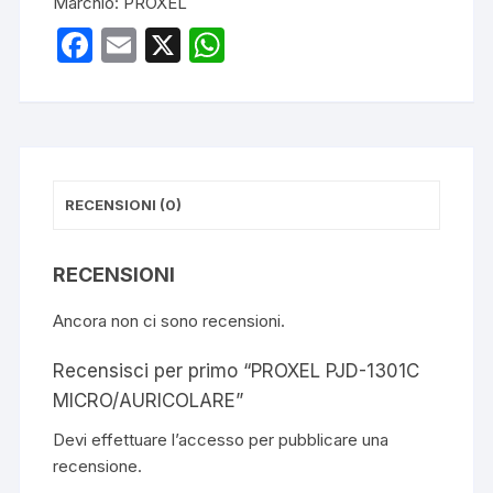
Marchio:
PROXEL
F
E
X
W
a
m
h
c
ail
at
e
s
b
A
RECENSIONI (0)
o
p
o
p
RECENSIONI
k
Ancora non ci sono recensioni.
Recensisci per primo “PROXEL PJD-1301C
MICRO/AURICOLARE”
Devi
effettuare l’accesso
per pubblicare una
recensione.