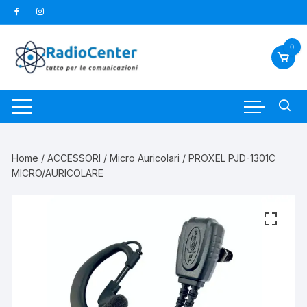
Vai
al
contenuto
0
Home
/
ACCESSORI
/
Micro Auricolari
/ PROXEL PJD-1301C
MICRO/AURICOLARE