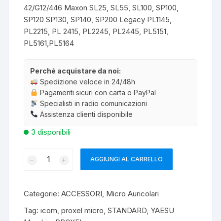
42/G12/446 Maxon SL25, SL55, SL100, SP100,
SP120 SP130, SP140, SP200 Legacy PL1145,
PL2215, PL 2415, PL2245, PL2445, PL5151,
PL5161,PL5164
Perché acquistare da noi:
Spedizione veloce in 24/48h
Pagamenti sicuri con carta o PayPal
Specialisti in radio comunicazioni
Assistenza clienti disponibile
3 disponibili
PROXEL
AGGIUNGI AL CARRELLO
PJD-
1301C
MICRO/AURICOLARE
Categorie:
ACCESSORI
,
Micro Auricolari
quantità
Tag:
icom
,
proxel micro
,
STANDARD
,
YAESU