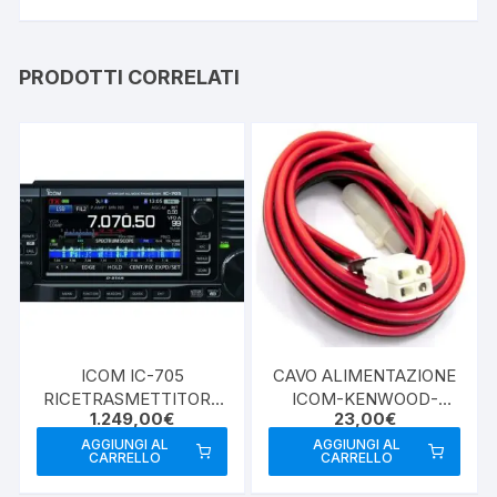
PRODOTTI CORRELATI
ICOM IC-705
CAVO ALIMENTAZIONE
RICETRASMETTITORE
ICOM-KENWOOD-
1.249,00
€
23,00
€
SDR MULTIBANDA
YAESU 4PIN
AGGIUNGI AL
AGGIUNGI AL
CARRELLO
CARRELLO