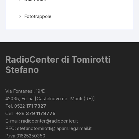
Fototrappole
RadioCenter di Tomirotti
Stefano
Via Fontanesi, 19/E
42035, Felina [Castelnovo ne' Monti (RE)]
Tel. 0522
171 7327
Cell. +39
379 1179775
E-mail:
radiocenter@radiocenter.it
PEC:
stefanotomirotti@lapam.legalmail.it
P.iva 01625250350