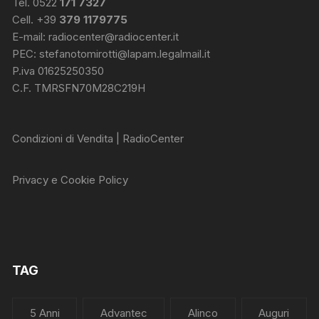
Tel. 0522
171 7327
Cell. +39
379 1179775
E-mail:
radiocenter@radiocenter.it
PEC:
stefanotomirotti@lapam.legalmail.it
P.iva 01625250350
C.F. TMRSFN70M28C219H
Condizioni di Vendita | RadioCenter
Privacy e Cookie Policy
TAG
5 Anni
Advantec
Alinco
Auguri