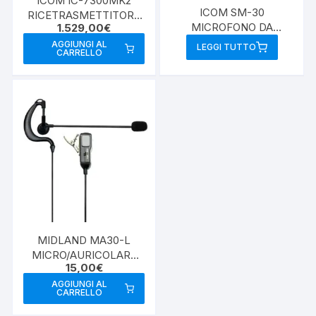
ICOM IC-7300MK2
ICOM SM-30
RICETRASMETTITORE
MICROFONO DA
1.529,00
€
SDR ALL MODE
TAVOLO
HF/50/70 MHZ
AGGIUNGI AL
LEGGI TUTTO
CARRELLO
MIDLAND MA30-L
MICRO/AURICOLARE
15,00
€
2PIN MIDLAND
AGGIUNGI AL
CARRELLO