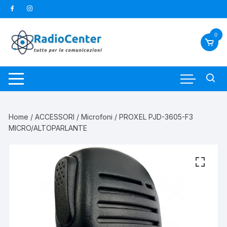
Vai
al
contenuto
0
Home
/
ACCESSORI
/
Microfoni
/ PROXEL PJD-3605-F3
MICRO/ALTOPARLANTE