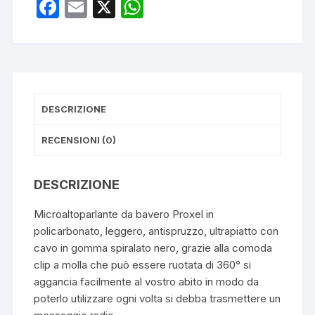
F
E
X
W
a
m
h
c
ail
at
e
s
b
A
DESCRIZIONE
o
p
o
p
RECENSIONI (0)
k
DESCRIZIONE
Microaltoparlante da bavero Proxel in
policarbonato, leggero, antispruzzo, ultrapiatto con
cavo in gomma spiralato nero, grazie alla comoda
clip a molla che può essere ruotata di 360° si
aggancia facilmente al vostro abito in modo da
poterlo utilizzare ogni volta si debba trasmettere un