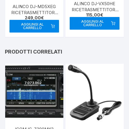
ALINCO DJ-VX50HE
ALINCO DJ-MD5XEG
RICETRASMETTITORE
RICETRASMETTITORE
115,00
€
PORTATILE BIBANDA
249,00
€
PORTATILE DUALBAND
VHF/UHF ANALOGICO
AGGIUNGI AL
DMR / ANALOGICO
AGGIUNGI AL
CARRELLO
CARRELLO
PRODOTTI CORRELATI