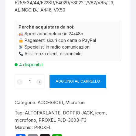
F25/F34/44/F22SR/F4029/F3022T/V82/V85/T3,
ALINCO DJ-A446, VX50
Perché acquistare da noi:
Spedizione veloce in 24/48h
Pagamenti sicuri con carta o PayPal
Specialisti in radio comunicazioni
Assistenza clienti disponibile
4 disponibili
PROXEL
AGGIUNGI AL CARRELLO
PJD-
3605-
F3
Categorie:
ACCESSORI
,
Microfoni
MICRO/ALTOPARLANTE
Tag:
ALTOPARLANTE
,
DOPPIO JACK
,
icom
,
quantità
microfono
,
PROXEL PJD-3603-F3
Marchio:
PROXEL