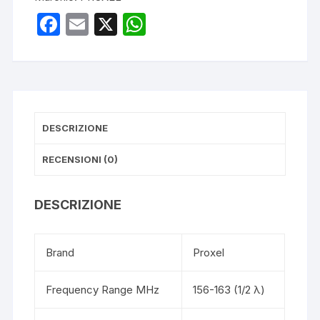
F
E
X
W
a
m
h
c
ail
at
e
s
b
A
DESCRIZIONE
o
p
o
p
RECENSIONI (0)
k
DESCRIZIONE
Brand
Proxel
Frequency Range MHz
156-163 (1/2 λ)