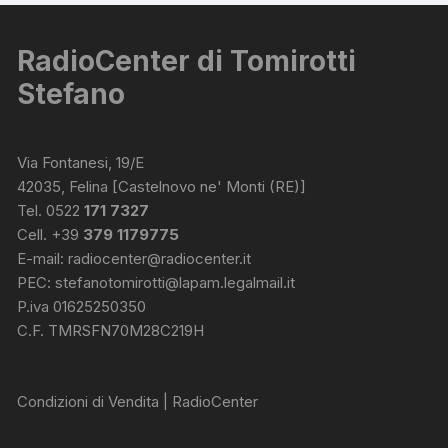
RadioCenter di Tomirotti
Stefano
Via Fontanesi, 19/E
42035, Felina [Castelnovo ne' Monti (RE)]
Tel. 0522
171 7327
Cell. +39
379 1179775
E-mail:
radiocenter@radiocenter.it
PEC:
stefanotomirotti@lapam.legalmail.it
P.iva 01625250350
C.F. TMRSFN70M28C219H
Condizioni di Vendita | RadioCenter