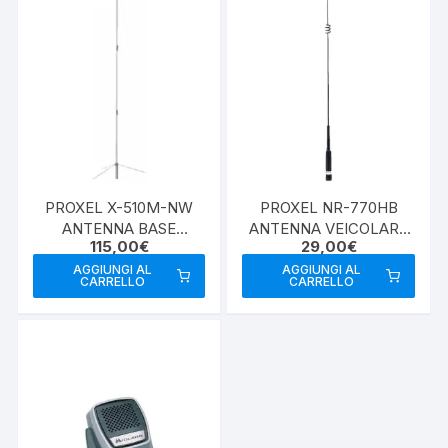
PROXEL X-510M-NW
PROXEL NR-770HB
ANTENNA BASE
ANTENNA VEICOLARE
115,00
€
29,00
€
VHF/UHF
VHF/UHF BLACK
AGGIUNGI AL
AGGIUNGI AL
CARRELLO
CARRELLO