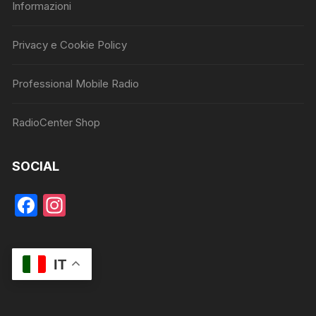
Informazioni
Privacy e Cookie Policy
Professional Mobile Radio
RadioCenter Shop
SOCIAL
F
In
a
st
c
a
IT
e
gr
b
a