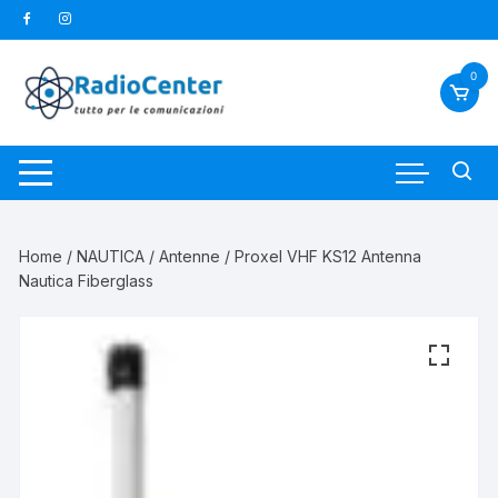
Vai
al
contenuto
0
Home
/
NAUTICA
/
Antenne
/ Proxel VHF KS12 Antenna
Nautica Fiberglass