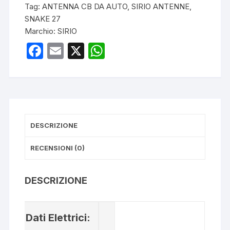
Tag:
ANTENNA CB DA AUTO
,
SIRIO ANTENNE
,
CB
SNAKE 27
quantità
Marchio:
SIRIO
F
E
X
W
a
m
h
c
ail
at
e
s
b
A
DESCRIZIONE
o
p
o
p
RECENSIONI (0)
k
DESCRIZIONE
Dati Elettrici: