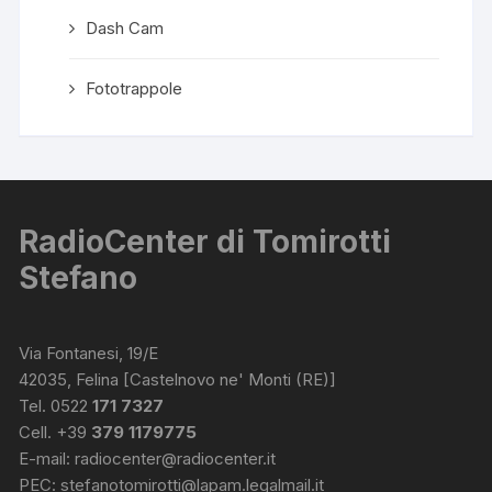
Dash Cam
Fototrappole
RadioCenter di Tomirotti
Stefano
Via Fontanesi, 19/E
42035, Felina [Castelnovo ne' Monti (RE)]
Tel. 0522
171 7327
Cell. +39
379 1179775
E-mail:
radiocenter@radiocenter.it
PEC:
stefanotomirotti@lapam.legalmail.it