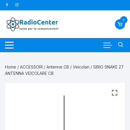
Vai
al
contenuto
0
Home
/
ACCESSORI
/
Antenne CB
/
Veicolari
/ SIRIO SNAKE 27
ANTENNA VEICOLARE CB