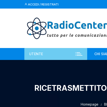
Vai
ACCEDI / REGISTRATI
al
contenuto
UTENTE
CHI SI
RICETRASMETTITOR
Homepage
B