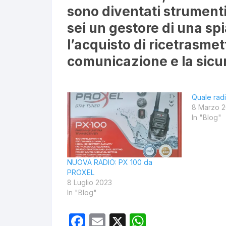
sono diventati strumenti
sei un gestore di una sp
l’acquisto di ricetrasmet
comunicazione e la sicur
Quale radi
8 Marzo 
In "Blog"
NUOVA RADIO: PX 100 da
PROXEL
8 Luglio 2023
In "Blog"
F
E
X
W