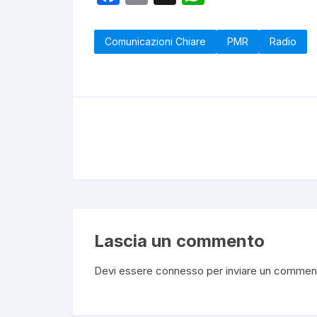
a
m
h
c
ail
at
Comunicazioni Chiare
PMR
Radio
e
s
b
A
o
p
o
p
k
Lascia un commento
Devi essere
connesso
per inviare un commen