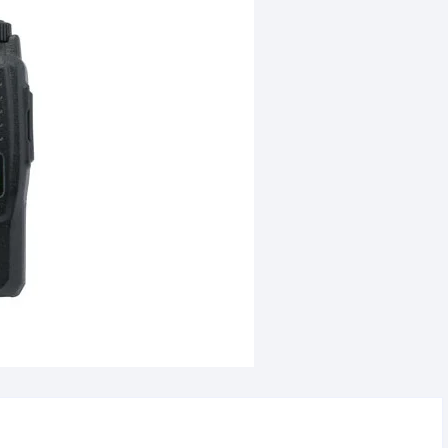
16 Magg
Negozio di elet
fornisce un 
eccelle
Il titolare Stefa
unisce una
Leggi di
competenza
disponibi
È un rifer
importante per
offre pari possi
consulenze e v
web
Rispos
propriet
Grazie Fra