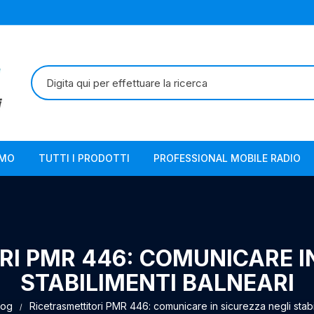
Cerca:
AMO
TUTTI I PRODOTTI
PROFESSIONAL MOBILE RADIO
I PMR 446: COMUNICARE I
STABILIMENTI BALNEARI
log
Ricetrasmettitori PMR 446: comunicare in sicurezza negli stabi