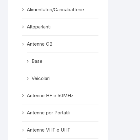
una scatola
Alimentatori/Caricabatterie
eccellentemente
confezionata quindi
superprotetta del
Altoparlanti
contenuto e con le due
formalità commerciali.
Mi ritengo estremamente
Antenne CB
soddisfatto e, ove mi
servisse altro, non farò a
Base
meno di considerarlo quale
"mio" fornitore privilegiato.
Veicolari
Risposta dal
proprietario
Grazie mille, gentilissimo!
Antenne HF e 50MHz
A presto!
Antenne per Portatili
Antenne VHF e UHF