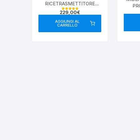
RICETRASMETTITORE
PR
AM/FM/SSB
229,00
€
Valutato
5.00
su 5
AGGIUNGI AL
CARRELLO