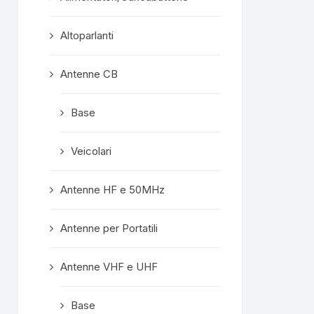
ndi
el
Altoparlanti
e due
ali.
amente
Antenne CB
e mi
farò a
Base
o quale
egiato.
Veicolari
l
ssimo!
Antenne HF e 50MHz
Antenne per Portatili
Antenne VHF e UHF
Base