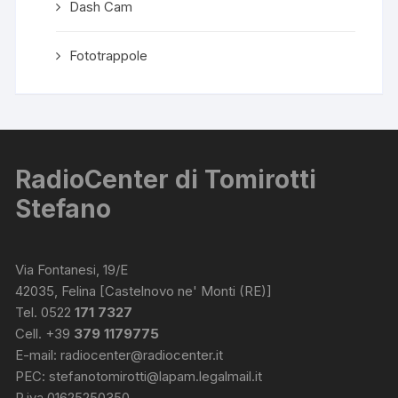
Dash Cam
Fototrappole
RadioCenter di Tomirotti
Stefano
Via Fontanesi, 19/E
42035, Felina [Castelnovo ne' Monti (RE)]
Tel. 0522
171 7327
Cell. +39
379 1179775
E-mail:
radiocenter@radiocenter.it
PEC:
stefanotomirotti@lapam.legalmail.it
P.iva 01625250350