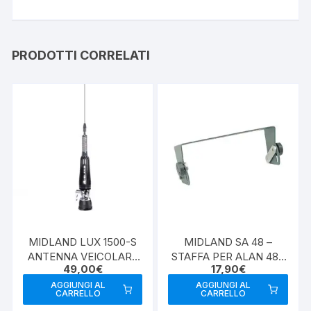
PRODOTTI CORRELATI
MIDLAND LUX 1500-S
MIDLAND SA 48 –
ANTENNA VEICOLARE
STAFFA PER ALAN 48 /
49,00
€
17,90
€
CB
68
AGGIUNGI AL
AGGIUNGI AL
CARRELLO
CARRELLO