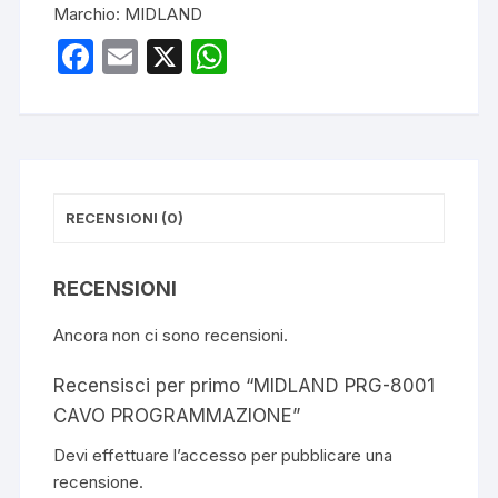
Marchio:
MIDLAND
F
E
X
W
a
m
h
c
ail
at
e
s
b
A
RECENSIONI (0)
o
p
o
p
RECENSIONI
k
Ancora non ci sono recensioni.
Recensisci per primo “MIDLAND PRG-8001
CAVO PROGRAMMAZIONE”
Devi
effettuare l’accesso
per pubblicare una
recensione.