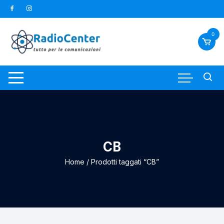
Vai
al
contenuto
0
CB
Home
/ Prodotti taggati “CB”