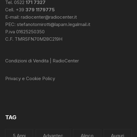
Tel. 0522
171 7327
Cell. +39
379 1179775
E-mail:
radiocenter@radiocenter.it
PEC:
stefanotomirotti@lapam.legalmail.it
P.iva 01625250350
C.F. TMRSFN70M28C219H
Condizioni di Vendita | RadioCenter
Privacy e Cookie Policy
TAG
5 Anni
Advantec
Alinco
Auguri