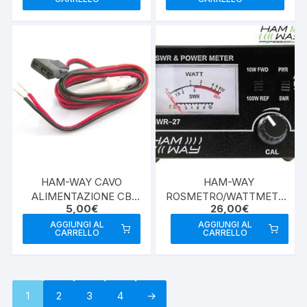
HAM-WAY CAVO
HAM-WAY
ALIMENTAZIONE CB
ROSMETRO/WATTMETRO
5,00
€
26,00
€
MIDLAND RINFORZATO
25/30 MHZ
AGGIUNGI AL
AGGIUNGI AL
CARRELLO
CARRELLO
1
2
3
4
→