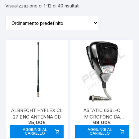
Visualizzazione di 1-12 di 40 risultati
ALBRECHT HYFLEX CL
ASTATIC 636L-C
27 BNC ANTENNA CB
MICROFONO DA
25,00
€
69,00
€
PALMO CB
AGGIUNGI AL
AGGIUNGI AL
CARRELLO
CARRELLO