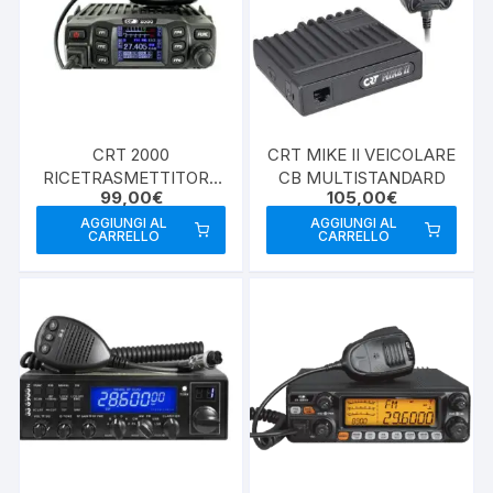
CRT 2000
CRT MIKE II VEICOLARE
RICETRASMETTITORE
CB MULTISTANDARD
99,00
€
105,00
€
CB VEICOLARE 12/24
VOLT
AGGIUNGI AL
AGGIUNGI AL
CARRELLO
CARRELLO