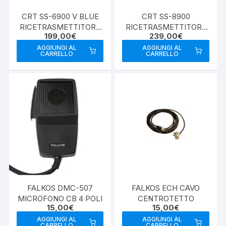
CRT SS-6900 V BLUE
CRT SS-8900
RICETRASMETTITORE
RICETRASMETTITORE
199,00
€
239,00
€
28MHZ
28MHZ
AGGIUNGI AL
AGGIUNGI AL
CARRELLO
CARRELLO
FALKOS DMC-507
FALKOS ECH CAVO
MICROFONO CB 4 POLI
CENTROTETTO
15,00
€
15,00
€
AGGIUNGI AL
AGGIUNGI AL
CARRELLO
CARRELLO