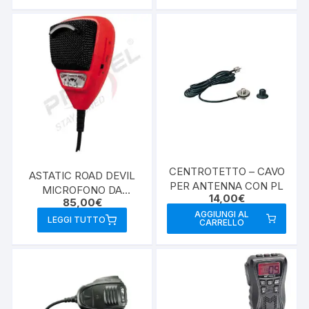
CENTROTETTO – CAVO
ASTATIC ROAD DEVIL
PER ANTENNA CON PL
MICROFONO DA
14,00
€
85,00
€
PALMO CB
AGGIUNGI AL
LEGGI TUTTO
CARRELLO