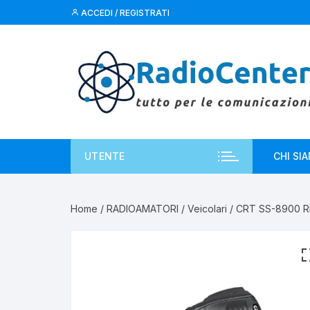
Vai
ACCEDI / REGISTRATI
al
contenuto
UTENTE
CHI SI
Home
/
RADIOAMATORI
/
Veicolari
/ CRT SS-8900 