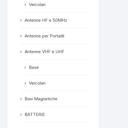
Veicolari
Rispost
propriet
Grazie mille, ge
Antenne HF e 50MHz
A prest
Antenne per Portatili
Antenne VHF e UHF
Base
Veicolari
Basi Magnetiche
BATTERIE