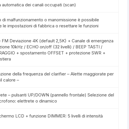
ca automatica dei canali occupati (scan)
so di malfunzionamento o manomissione è possibile
re le impostazioni di fabbrica o resettare le funzioni
e FM Deviazione 4K (default 2,5K) + Canale di emergenza
zione 10kHz / ECHO on/off (32 livelli) / BEEP TASTI /
AGGIO + spostamento OFFSET + protezione SWR +
stiera
azione della frequenza del clarifier – Alette maggiorate per
il calore –
trete – pulsanti UP/DOWN (pannello frontale) Selezione del
icrofono: elettrete o dinamico
ermo LCD + funzione DIMMER: 5 livelli di intensità