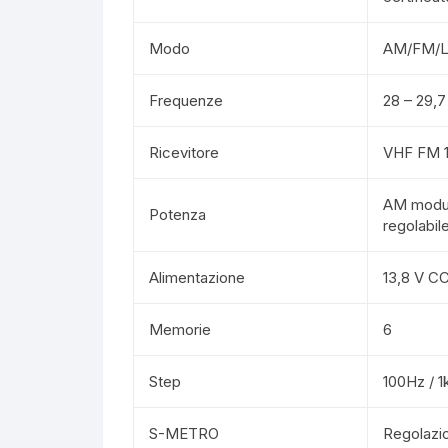
Modo
AM/FM/
Frequenze
28 – 29,
Ricevitore
VHF FM 1
AM modul
Potenza
regolabil
Alimentazione
13,8 V C
Memorie
6
Step
100Hz / 1
S-METRO
Regolazion