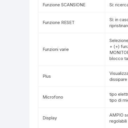
Funzione SCANSIONE
Si: ricer
Sì: in ca
Funzione RESET
ripristina
Selezion
+ (+) fun
Funzioni varie
MONITOR
blocco ta
Visualizz
Plus
dissipare 
tipo elet
Microfono
tipo di m
AMPIO sch
Display
regolabili