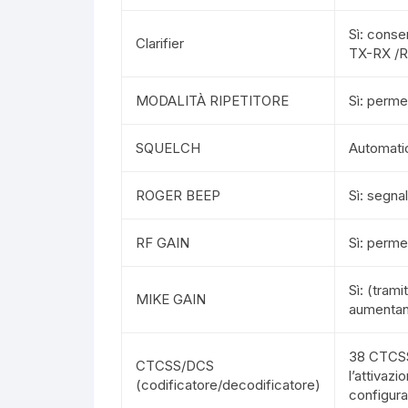
Sì: conse
Clarifier
TX-RX /R
MODALITÀ RIPETITORE
Sì: perme
SQUELCH
Automatico
ROGER BEEP
Sì: segnal
RF GAIN
Sì: permet
Sì: (tram
MIKE GAIN
aumentand
38 CTCSS
CTCSS/DCS
l’attivaz
(codificatore/decodificatore)
configur