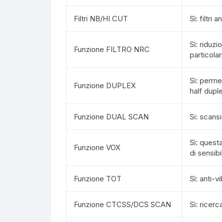
Filtri NB/HI CUT
Sì: filtri 
Sì: riduzi
Funzione FILTRO NRC
particola
Sì: perme
Funzione DUPLEX
half dupl
Funzione DUAL SCAN
Si: scans
Sì: questa
Funzione VOX
di sensib
Funzione TOT
Sì: anti-
Funzione CTCSS/DCS SCAN
Sì: ricer