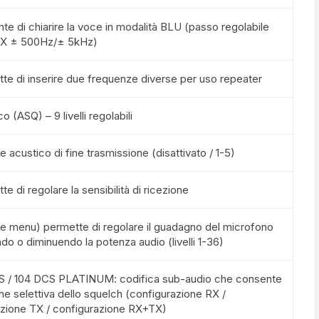
nte di chiarire la voce in modalità BLU (passo regolabile
X ± 500Hz/± 5kHz)
tte di inserire due frequenze diverse per uso repeater
 (ASQ) – 9 livelli regolabili
e acustico di fine trasmissione (disattivato / 1-5)
te di regolare la sensibilità di ricezione
ite menu) permette di regolare il guadagno del microfono
o o diminuendo la potenza audio (livelli 1-36)
 / 104 DCS PLATINUM: codifica sub-audio che consente
ione selettiva dello squelch (configurazione RX /
azione TX / configurazione RX+TX)