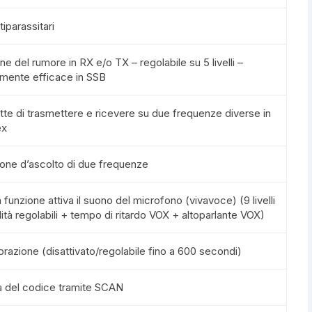
antiparassitari
one del rumore in RX e/o TX – regolabile su 5 livelli –
rmente efficace in SSB
tte di trasmettere e ricevere su due frequenze diverse in
ex
ione d’ascolto di due frequenze
 funzione attiva il suono del microfono (vivavoce) (9 livelli
ilità regolabili + tempo di ritardo VOX + altoparlante VOX)
vibrazione (disattivato/regolabile fino a 600 secondi)
ca del codice tramite SCAN