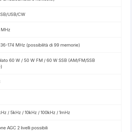
LSB/USB/CW
7 MHz
36-174 MHz (possibilità di 99 memorie)
ato 60 W / 50 W FM / 60 W SSB (AM/FM/SSB
e)
C
kHz / 5kHz / 10kHz / 100kHz / 1mHz
e AGC 2 livelli possibili