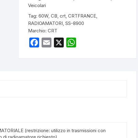
RICETRASMETTITORE
Veicolari
28MHZ
Tag:
60W
,
CB
,
crt
,
CRTFRANCE
,
quantità
RADIOAMATORI
,
SS-8900
Marchio:
CRT
F
E
X
W
a
m
h
c
ail
at
e
s
b
A
o
p
o
p
k
ORIALE (restrizione: utilizzo in trasmissioni con
to di radioamatore richiesto)